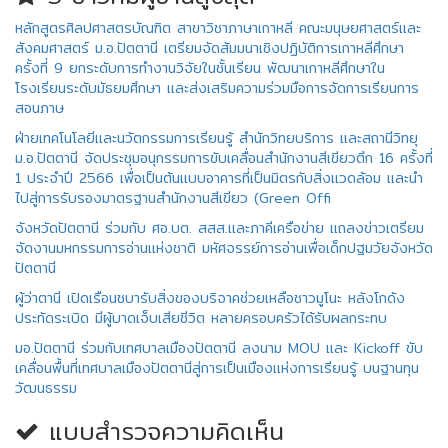
หลักสูตรศิลปศาสตรบัณฑิต สาขาวิชาภาษาเกาหลี คณะมนุษยศาสตร์และ
สังคมศาสตร์ ม.อ.ปัตตานี เตรียมจัดสัมมนาเชิงปฏิบัติการเกาหลีศึกษา
ครั้งที่ 9 ยกระดับการทำงานวิจัยในชั้นเรียน พัฒนาเกาหลีศึกษาใน
โรงเรียนระดับมัธยมศึกษา และส่งเสริมความร่วมมือการจัดการเรียนการ
สอนภาษ
ฝ่ายเทคโนโลยีและนวัตกรรมการเรียนรู้ สำนักวิทยบริการ และสถานีวิทยุ
ม.อ.ปัตตานี จัดประชุมอนุกรรมการขับเคลื่อนสำนักงานสีเขียวตึก 16 ครั้งที่
1 ประจําปี 2566 เพื่อเป็นต้นแบบอาคารที่เป็นมิตรกับสิ่งแวดล้อม และนํา
ไปสู่การรับรองมาตรฐานสํานักงานสีเขียว (Green Offi
จังหวัดปัตตานี ร่วมกับ ศอ.บต. สสส.และภาคีเครือข่าย แถลงข่าวเตรียม
จัดงานมหกรรมการอ่านแห่งชาติ มหัศจรรย์การอ่านเพื่อเด็กปฐมวัยจังหวัด
ปัตตานี
ผู้ว่าตานี เปิดเรือนชบารับสิ่งของบริจาคช่วยเหลือชาวมูโนะ หลังโกดัง
ประทัดระเบิด มีผู้บาดเจ็บเสียชีวิต หลายครอบครัวได้รับผลกระทบ
มอ.ปัตตานี ร่วมกับเทศบาลเมืองปัตตานี ลงนาม MOU และ Kickoff ขับ
เคลื่อนพื้นที่เทศบาลเมืองปัตตานีสู่การเป็นเมืองแห่งการเรียนรู้ บนฐานทุน
วัฒนธรรม
แบบสำรวจความคิดเห็น