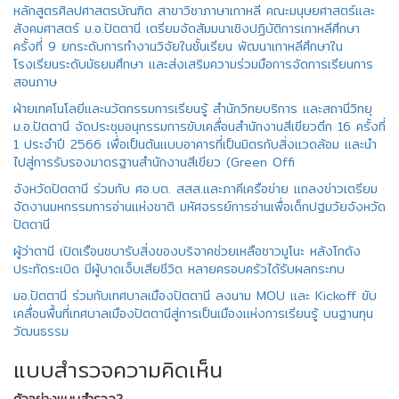
หลักสูตรศิลปศาสตรบัณฑิต สาขาวิชาภาษาเกาหลี คณะมนุษยศาสตร์และ
สังคมศาสตร์ ม.อ.ปัตตานี เตรียมจัดสัมมนาเชิงปฏิบัติการเกาหลีศึกษา
ครั้งที่ 9 ยกระดับการทำงานวิจัยในชั้นเรียน พัฒนาเกาหลีศึกษาใน
โรงเรียนระดับมัธยมศึกษา และส่งเสริมความร่วมมือการจัดการเรียนการ
สอนภาษ
ฝ่ายเทคโนโลยีและนวัตกรรมการเรียนรู้ สำนักวิทยบริการ และสถานีวิทยุ
ม.อ.ปัตตานี จัดประชุมอนุกรรมการขับเคลื่อนสำนักงานสีเขียวตึก 16 ครั้งที่
1 ประจําปี 2566 เพื่อเป็นต้นแบบอาคารที่เป็นมิตรกับสิ่งแวดล้อม และนํา
ไปสู่การรับรองมาตรฐานสํานักงานสีเขียว (Green Offi
จังหวัดปัตตานี ร่วมกับ ศอ.บต. สสส.และภาคีเครือข่าย แถลงข่าวเตรียม
จัดงานมหกรรมการอ่านแห่งชาติ มหัศจรรย์การอ่านเพื่อเด็กปฐมวัยจังหวัด
ปัตตานี
ผู้ว่าตานี เปิดเรือนชบารับสิ่งของบริจาคช่วยเหลือชาวมูโนะ หลังโกดัง
ประทัดระเบิด มีผู้บาดเจ็บเสียชีวิต หลายครอบครัวได้รับผลกระทบ
มอ.ปัตตานี ร่วมกับเทศบาลเมืองปัตตานี ลงนาม MOU และ Kickoff ขับ
เคลื่อนพื้นที่เทศบาลเมืองปัตตานีสู่การเป็นเมืองแห่งการเรียนรู้ บนฐานทุน
วัฒนธรรม
แบบสำรวจความคิดเห็น
ตัวอย่างแบบสำรวจ?