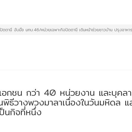
งปัตตานี จับมือ มทบ.46/หน่วยเฉพาะกิจปัตตานี เดินหน้าช่วยชาวบ้าน ปรุงอา
 เอกชน กว่า 40 หน่วยงาน และบุคล
มในพิธีวางพวงมาลาเนื่องในวันมหิดล แ
นกิจที่หนึ่ง