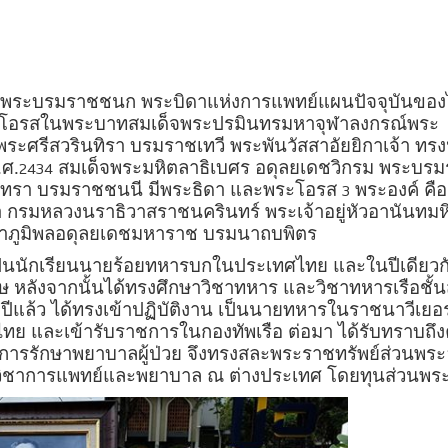
 พระบรมราชชนก พระบิดาแห่งการแพทย์แผนปัจจุบันขอ
าชโอรสในพระบาทสมเด็จพระปรมินทรมหาจุฬาลงกรณ์พระ
ระศรีสวรินทิรา บรมราชเทวี พระพันวัสสาอัยยิกาเจ้า ทรง
ศ.
สมเด็จพระมหิตลาธิเบศร อดุลยเดชวิกรม พระบร
2434
นทรา บรมราชชนนี มีพระธิดา และพระโอรส
พระองค์ คือ
3
นา กรมหลวงนราธิวาสราชนครินทร์ พระเจ้าอยู่หัวอานันทม
าภูมิพลอดุลยเดชมหาราช บรมนาถบพิตร
ป็นนักเรียนนายร้อยทหารบกในประเทศไทย และในปีเดียวกั
 หลังจากนั้นได้ทรงศึกษาวิชาทหาร และวิชาทหารเรือชั้น
ปีแล้ว ได้ทรงเข้าปฏิบัติงาน เป็นนายทหารในราชนาวีเยอ
ศไทย และเข้ารับราชการในกองทัพเรือ ต่อมา ได้รับทราบถึ
รรักษาพยาบาลผู้ป่วย จึงทรงสละพระราชทรัพย์ส่วนพระ
ษาวิชาการแพทย์และพยาบาล ณ ต่างประเทศ โดยทุนส่วนพระ