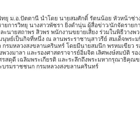
ทยุ ม.อ.ปัตตานี นำโดย นายสมศักดิ์ รัตนน้อย หัวหน้าช่า
การวิทยุ นางสาวพัชรา ยิ่งดำนุ่น ผู้สื่อข่าว/นักจัดรายกา
 และนายสถาพร สิวพร พนักงานขยายเสียง ร่วมในพิธีวางพ
นุษย์เป็นกิจที่หนึ่ง ณ ลานพระราชานุสาวรีย์ สมเด็จพระมห
กรมหลวงสงขลานครินทร์ โดยมีนายสมนึก พรหมเขียว รอง
งพวงมาลา และรองศาสตราจารย์อิ่มจิต เลิศพงษ์สมบัติ รอ
ศรสดุดี เฉลิมพระเกียรติ และระลึกถึงพระมหากรุณาธิคุณ
พระบรมราชชนก กรมหลวงสงขลานครินทร์