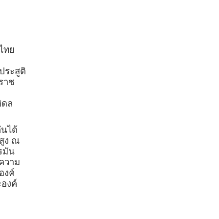
งไทย
ประสูติ
มราช
หิดล
นได้
สูง ณ
รมัน
งความ
องค์
องค์