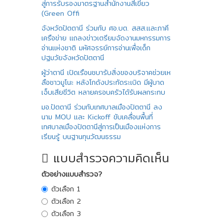
สู่การรับรองมาตรฐานสํานักงานสีเขียว
(Green Offi
จังหวัดปัตตานี ร่วมกับ ศอ.บต. สสส.และภาคี
เครือข่าย แถลงข่าวเตรียมจัดงานมหกรรมการ
อ่านแห่งชาติ มหัศจรรย์การอ่านเพื่อเด็ก
ปฐมวัยจังหวัดปัตตานี
ผู้ว่าตานี เปิดเรือนชบารับสิ่งของบริจาคช่วยเห
ลือชาวมูโนะ หลังโกดังประทัดระเบิด มีผู้บาด
เจ็บเสียชีวิต หลายครอบครัวได้รับผลกระทบ
มอ.ปัตตานี ร่วมกับเทศบาลเมืองปัตตานี ลง
นาม MOU และ Kickoff ขับเคลื่อนพื้นที่
เทศบาลเมืองปัตตานีสู่การเป็นเมืองแห่งการ
เรียนรู้ บนฐานทุนวัฒนธรรม
แบบสำรวจความคิดเห็น
ตัวอย่างแบบสำรวจ?
ตัวเลือก 1
ตัวเลือก 2
ตัวเลือก 3