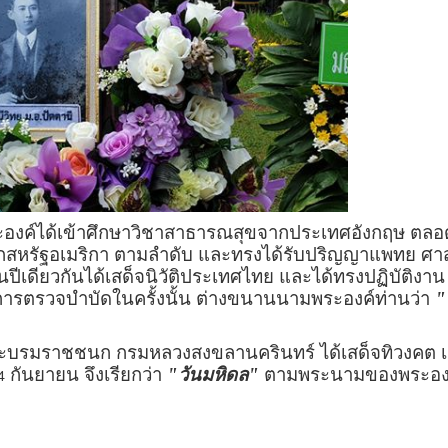
ค์ได้เข้าศึกษาวิชาสาธารณสุขจากประเทศอังกฤษ ตล
กสหรัฐอเมริกา ตามลำดับ และทรงได้รับปริญญาแพทย ศา
ปีเดียวกันได้เสด็จนิวัติประเทศไทย และได้ทรงปฏิบัติงา
ับการตรวจบำบัดในครั้งนั้น ต่างขนานนามพระองค์ท่านว่า
"
ะบรมราชชนก กรมหลวงสงขลานครินทร์ ได้เสด็จทิวงคต เมื
กันยายน จึงเรียกว่า
"วันมหิดล"
ตามพระนามของพระองค
4