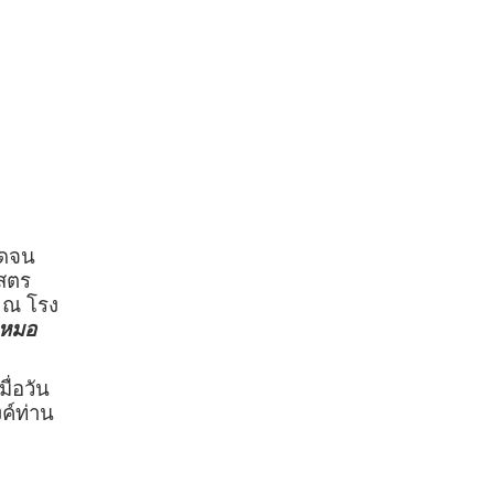
อดจน
สตร
น ณ โรง
หมอ
่อวัน
์ท่าน